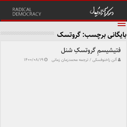
بایگانی برچسب:
گروتسک
فتیشیسمِ گروتسکِ شنل
آلن زاخنوفسکی / ترجمه محمدزمان زمانی
۱۴۰۰/۰۸/۱۹