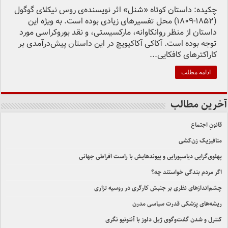
چکیده: داستان کوتاه «شنل» اثر نویسنده‌ی روس نیکلای گوگول
(1852-1809) محل تفسیرهای زیادی بوده است. به ویژه این
داستان از منظر روانکاوانه، مارکسیستی، و نقد بوروکراسی مورد
توجه بوده است. آکاکی آکاکیویچ در این داستان پیش‌درآمدی بر
کاراکترهای کافکایی...
ادامه مطلب
آخرین مطالب
قانونِ اجتماع
متافیزیک زن‌کشی
پهلوی‌گرایی دیاسپورایی و پیوندهایش با راست افراطی جهانی
اگر مردم بندگی خواستند چه؟
چشم‌اندازهای نظری بر جنبش کارگری در روسیه تزاری
ریشه‌های پزشکی قدرت سیاسی مدرن
کنترل و شدن گفت‌وگوی ژیل دلوز با آنتونیو نگری