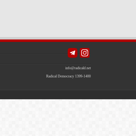
Instagram
info@radicald.net
Radical Democracy 1399-1400