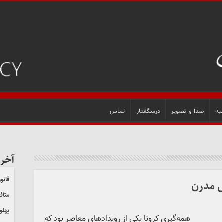
به
صدا و تصویر
درسگفتار
تماس
آخر
قانون
 مدرن
متاف
پهلو
همه‌گیری کرونا یکی از رویدادهای معاصر بود که