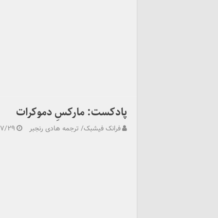
پادکست: مارکسِ دموکرات
فرانک فیشبک/ ترجمه هادی رنجبر
۰۷/۲۹