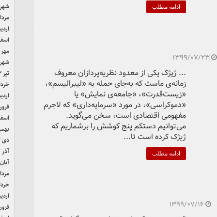
شهریور
ادامه مطلب
مرداد ۴
اردیب
اسفند 
مهر ۱۴۰۳
۱۳۹۹/۰۷/۲۳
شهریور
... ژیژک یکی از معدود نظریه‌پردازان معروف
تیر ۱۴۰۳
زمانه‌ی ماست که به‌جای حمله به «لیبرالیسم»،
خرداد ۳
«زیست‌قدرت»، «جامعه‌ی نمایش» یا
اردیب
«دموکراسی»، در مورد «سرمایه‌داری» که لاجرم
فروردی
مفهومی اقتصادی است، سخن می‌گوید.
اسفند 
می‌توانیم دستکم پنج کوشش را برشماریم که
بهمن ۲
ژیژک کرده است تا...
دی ۱۴۰۲
آذر ۱۴۰۲
ادامه مطلب
آبان ۴۰۲
مرداد ۲
خرداد ۲
اردیب
۱۳۹۹/۰۷/۱۶
فروردی