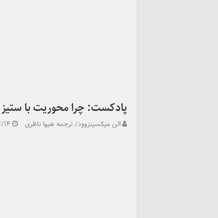
پادکست: چرا محوریت با ستیز
الن میکسینزوود/ ترجمه هیوا ناظری
۷/۱۴