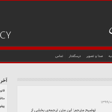
به
صدا و تصویر
درسگفتار
تماس
آخر
قانون
متاف
۱۳۹۹/
پهلو
توضیح مترجم: این متن ترجمه‌ی بخشی از