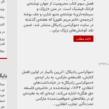
اگر 
فصل سوم کتاب محرومیت از جهان نوشته‌ی
فرانک فیشبک است. در متن «ژیژک و
چشم‌
سرمایه‌داری» نوشته‌ی متیو شارپ و جف بوشه
ریشه
(ترجمه‌ی خانم مریم تقوی) که هفته‌ی گذشته
در سایت دموکراسی رادیکال منتشر شد، ضمن
کنتر
نقد کوشش‌های ژیژک برای...
در ب
ادامه مطلب
تشکی
قدرت
حکای
۱۳۹۹/
دموکراسی رادیکال: اتی‌ین بالیبار در اولین فصل
بایگ
کتابش، فلسفه‌ی مارکس، به بذر ایده‌ی
«دموکراسی رادیکال» در «یادداشت‌های
مرداد ۵
انتقادی ۱۸۴۴، نوشته‌شده در حاشیه‌ی فلسفه
تیر ۱۴۰۵
حق هگل» اشاره می‌کند، ایده‌ای که به عقیده‌ی
خرداد ۵
او در مقاله‌های «موقعیت‌مند» مارکس
اسفند 
تحت‌تأثیر تجارب انقلابی...
دی ۱۴۰۴