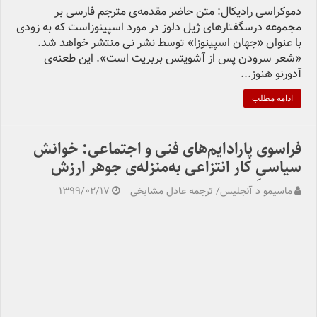
دموکراسی رادیکال: متن حاضر مقدمه‌ی مترجم فارسی بر
مجموعه درسگفتارهای ژیل دلوز در مورد اسپینوزاست که به زودی
با عنوان «جهان اسپینوزا» توسط نشر نی منتشر خواهد شد.
«شعر سرودن پس از آشویتس بربریت است». این طعنه‌ی
آدورنو هنوز...
ادامه مطلب
فراسوی پارادایم‌های فنی و اجتماعی: خوانش
سیاسیِ کار انتزاعی به‌منزله‌ی جوهر ارزش
ماسیمو د آنجلیس/ ترجمه عادل مشایخی
۱۳۹۹/۰۲/۱۷