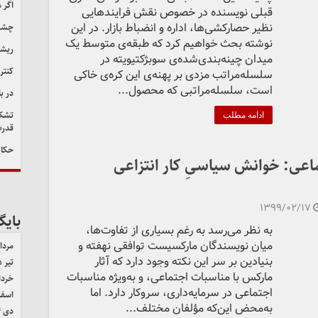
اگر 
قبلی نویسنده در خصوص نقش فرایندهایی
نظیر حصارکشی‌ها، اداره و انضباط بازار. در این
چشم‌
نوشته بحث خواهیم کرد که طبقه‌ی متوسط یک
ریشه
میدان چینه‌بندی‌شده‌ی سوبژکتیویته در
کنتر
سلسله‌مراتب مزدی بر پهنه‌ی این کره‌ی خاکی
است، سلسله‌مراتبی که محصول...
در ب
تشکی
ادامه مطلب
قدرت
حکای
ماعی: خوانش سیاسیِ کار انتزاعی
۱۳۹۹/۰۲/۱۷
بایگ
به نظر می‌رسد به رغم بسیاری از تفاوت‌ها،
میان نویسندگان مارکسیست توافقی نهفته و
مرداد ۵
بنیادین بر سر این نکته وجود دارد که آثار
تیر ۱۴۰۵
مارکس با مناسبات اجتماعی، و به‌ویژه مناسبات
خرداد ۵
اجتماعی در سرمایه‌داری، سروکار دارد. اما
اسفند 
به‌محض این‌که مؤلفان مختلف...
دی ۱۴۰۴