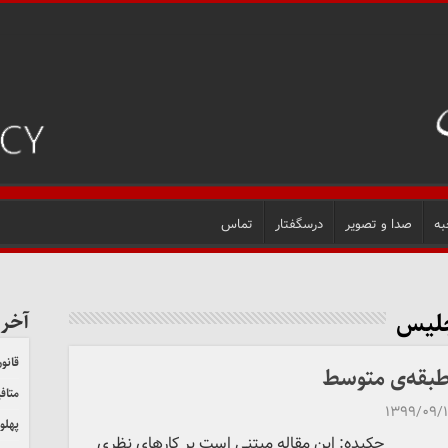
به
صدا و تصویر
درسگفتار
تماس
جلیس
آخر
قانون
 طبقه‌ی متوسط
متاف
۱۳۹۹/۰۹/
پهلو
چکیده: این مقاله مبتنی است بر کارهای نظری