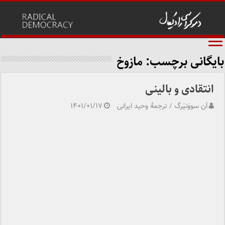
بایگانی برچسب:
مازوخ
انتقادی و بالینی
اَن سووَنیَرگ / ترجمهٔ وحید ایرانی
۱۴۰۱/۰۱/۱۷