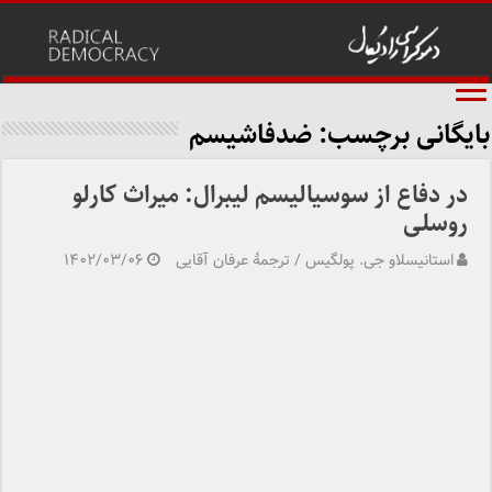
بایگانی برچسب:
ضدفاشیسم
در دفاع از سوسیالیسم لیبرال: میراث کارلو
روسلی
استانیسلاو جی. پولگیس / ترجمهٔ عرفان آقایی
۱۴۰۲/۰۳/۰۶