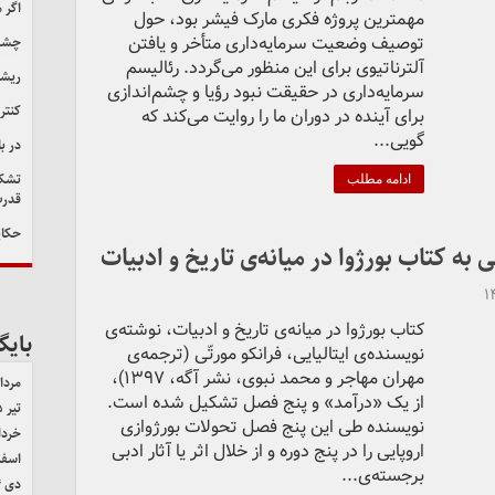
اگر 
مهمترین پروژه فکری مارک فیشر بود، حول
توصیف وضعیت سرمایه‌داری متأخر و یافتن
چشم‌
آلترناتیوی برای این منظور می‌گردد. رئالیسم
ریشه
سرمایه‌داری در حقیقت نبود رؤیا و چشم‌اندازی
کنتر
برای آینده در دوران ما را روایت می‌کند که
گویی...
در ب
تشکی
ادامه مطلب
قدرت
حکای
۱
کتاب بورژوا در میانه‌ی تاریخ و ادبیات، نوشته‌ی
بایگ
نویسنده‌ی ایتالیایی، فرانکو مورتّی (ترجمه‌ی
مهران مهاجر و محمد نبوی، نشر آگه، ۱۳۹۷)،
مرداد ۵
از یک «درآمد» و پنج فصل تشکیل شده است.
تیر ۱۴۰۵
نویسنده طی این پنج فصل تحولات بورژوازی
خرداد ۵
اروپایی را در پنج دوره و از خلال اثر یا آثار ادبی
اسفند 
برجسته‌ی...
دی ۱۴۰۴