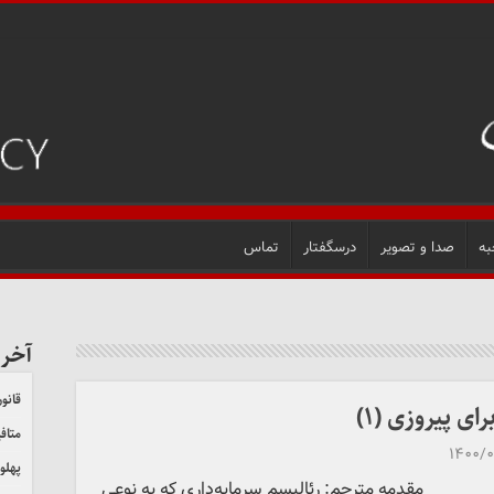
به
صدا و تصویر
درسگفتار
تماس
آخر
قانون
ی پیروزی (۱)
متاف
۱۴۰۰/
پهلو
مقدمه مترجم: رئالیسم سرمایه‌داری که به نوعی