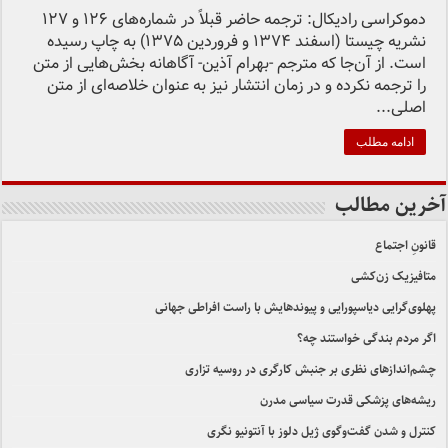
دموکراسی رادیکال: ترجمه حاضر قبلاً در شماره‌های 126 و 127
نشریه چیستا (اسفند 1374 و فروردین 1375) به چاپ رسیده
است. از آن‌جا که مترجم -بهرام آذین- آگاهانه بخش‌هایی از متن
را ترجمه نکرده و در زمان انتشار نیز به عنوان خلاصه‌ای از متن
اصلی...
ادامه مطلب
آخرین مطالب
قانونِ اجتماع
متافیزیک زن‌کشی
پهلوی‌گرایی دیاسپورایی و پیوندهایش با راست افراطی جهانی
اگر مردم بندگی خواستند چه؟
چشم‌اندازهای نظری بر جنبش کارگری در روسیه تزاری
ریشه‌های پزشکی قدرت سیاسی مدرن
کنترل و شدن گفت‌وگوی ژیل دلوز با آنتونیو نگری