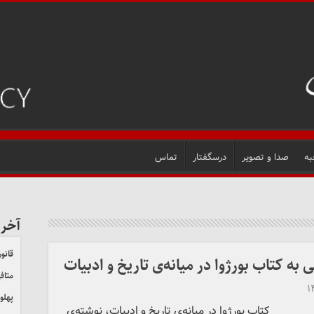
به
صدا و تصویر
درسگفتار
تماس
آخر
قانون
متاف
۱
پهلو
کتاب بورژوا در میانه‌ی تاریخ و ادبیات، نوشته‌ی