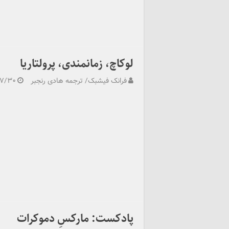
لوکاچ، زمانمندی، پرولتاریا
فرانک فیشبک/ ترجمه هادی رنجبر
۰۷/۳۰
پادکست: مارکسِ دموکرات