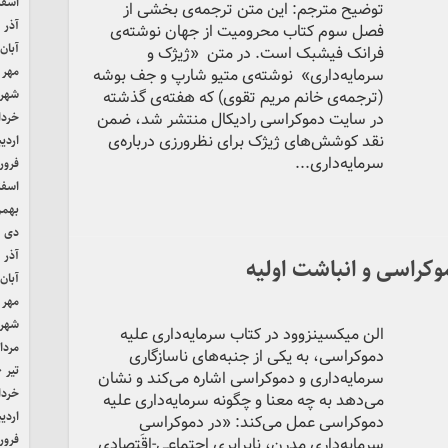
اسفند 
توضیح مترجم: این متن ترجمه‌ی بخشی از
آذر ۱۴۰۱
فصل سوم کتاب محرومیت از جهان نوشته‌ی
آبان ۴۰۱
فرانک فیشبک است. در متن «ژیژک و
مهر ۱۴۰۱
سرمایه‌داری» نوشته‌ی متیو شارپ و جف بوشه
(ترجمه‌ی خانم مریم تقوی) که هفته‌ی گذشته
شهریور
در سایت دموکراسی رادیکال منتشر شد، ضمن
خرداد ۱
نقد کوشش‌های ژیژک برای نظرورزی درباره‌ی
اردیب
سرمایه‌داری...
فروردی
اسفند 
بهمن ۰
دی ۱۴۰۰
آذر ۱۴۰۰
کراسی و انباشت اولیه
آبان ۴۰۰
مهر ۱۴۰۰
شهریور
الن میکسینزوود در کتاب سرمایه‌داری علیه
مرداد ۰
دموکراسی، به یکی از جنبه‌های ناسازگاری
تیر ۱۴۰۰
سرمایه‌داری و دموکراسی اشاره می‌کند و نشان
خرداد ۰
می‌دهد به چه معنا و چگونه سرمایه‌داری علیه
اردیب
دموکراسی عمل می‌کند: «در دموکراسیِ
فروردی
سرمایه‌داریِ مدرن، نابرابریِ اجتماعی-اقتصادی