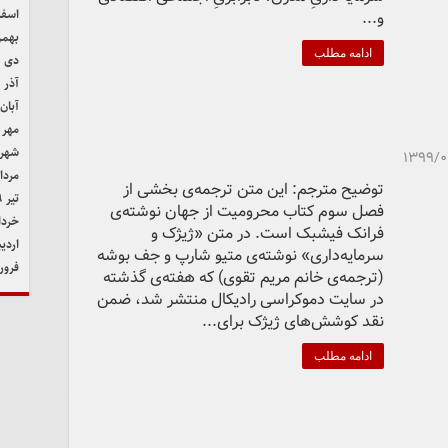
اسفند 
و...
بهمن ۹
ادامه مطلب
دی ۱۳۹۹
آذر ۱۳۹۹
آبان ۳۹۹
مهر ۱۳۹۹
شهریور
۱۳۹۹/
مرداد ۹
توضیح مترجم: این متن ترجمه‌ی بخشی از
تیر ۱۳۹۹
فصل سوم کتاب محرومیت از جهان نوشته‌ی
خرداد ۹
فرانک فیشبک است. در متن «ژیژک و
اردیب
سرمایه‌داری» نوشته‌ی متیو شارپ و جف بوشه
فروردی
(ترجمه‌ی خانم مریم تقوی) که هفته‌ی گذشته
در سایت دموکراسی رادیکال منتشر شد، ضمن
نقد کوشش‌های ژیژک برای...
ادامه مطلب