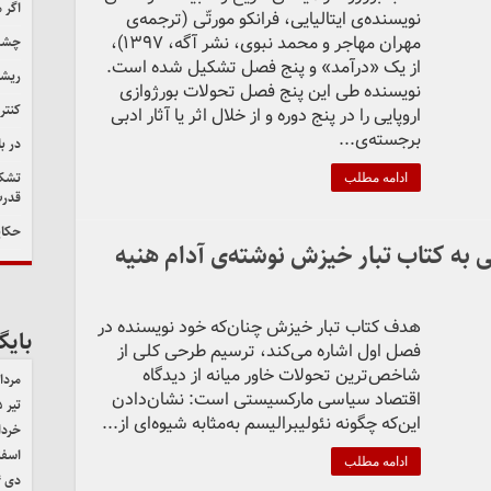
اگر 
نویسنده‌ی ایتالیایی، فرانکو مورتّی (ترجمه‌ی
مهران مهاجر و محمد نبوی، نشر آگه، ۱۳۹۷)،
چشم‌
از یک «درآمد» و پنج فصل تشکیل شده است.
ریشه
نویسنده طی این پنج فصل تحولات بورژوازی
کنتر
اروپایی را در پنج دوره و از خلال اثر یا آثار ادبی
برجسته‌ی...
در ب
تشکی
ادامه مطلب
قدرت
حکای
هدف کتاب تبار خیزش چنان‌که خود نویسنده در
بایگ
فصل اول اشاره می‌کند، ترسیم طرحی کلی از
شاخص‌ترین تحولات خاور میانه از دیدگاه
مرداد ۵
اقتصاد سیاسی مارکسیستی است: نشان‌دادن
تیر ۱۴۰۵
این‌که چگونه نئولیبرالیسم به‌مثابه‌ شیوه‌ای از...
خرداد ۵
اسفند 
ادامه مطلب
دی ۱۴۰۴