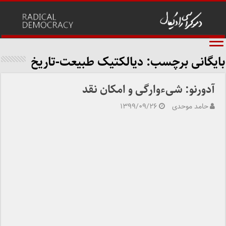
بایگانی برچسب:
دیالکتیک طبیعت-تاریخ
آدورنو: شیءوارگی و امکان نقد
حامد موحدی
۱۳۹۹/۰۹/۲۶