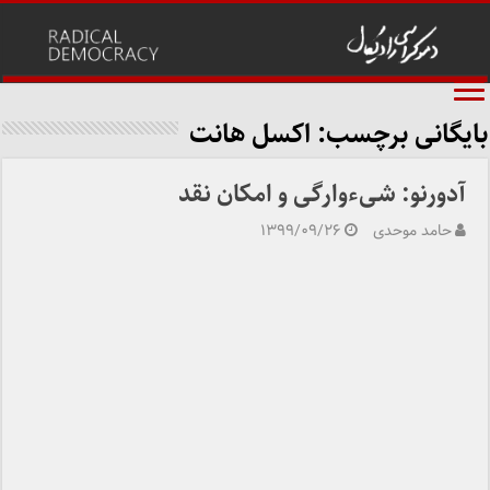
بایگانی برچسب:
اکسل هانت
آدورنو: شیءوارگی و امکان نقد
حامد موحدی
۱۳۹۹/۰۹/۲۶