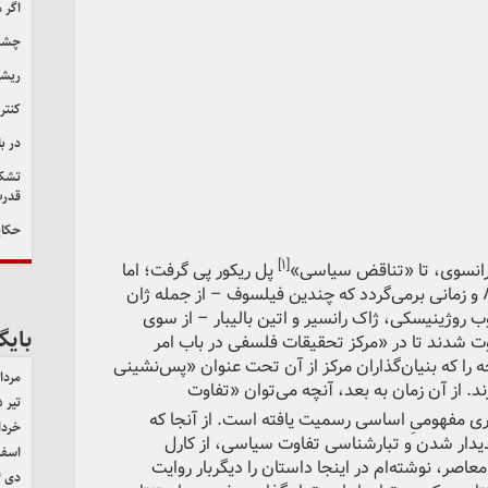
اگر 
چشم‌
ریشه
کنتر
در ب
تشکی
قدرت
حکای
[۱]
پل ریکور پی گرفت؛ اما
بازپدیدار شدن نیرومندانه آن به دهه ۸۰ و زمانی برمی‌گردد که چندین فیلسوف‌ – از جمله ژان
کوب روژینیسکی، ژاک رانسیر و اتین بالیبار – از سوی
بایگ
وت شدند تا در «مرکز تحقیقات فلسفی در باب امر
 را که بنیان‌گذاران مرکز از آن تحت عنوان «پس‌نشینی
مرداد ۵
د. از آن زمان به بعد، آنچه می‌توان «تفاوت
تیر ۱۴۰۵
اری مفهومیِ اساسی رسمیت یافته است. از آنجا که
خرداد ۵
دیدار شدن و تبارشناسی تفاوت سیاسی، از کارل
اسفند 
عاصر، نوشته‌ام در اینجا داستان را دیگربار روایت
دی ۱۴۰۴