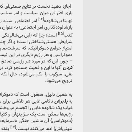
اجازه دهید نخست بر نتایج ضمنی‌ای که 
بازی افتراقی میان سیاست و امر سیاسی
[۱۴]
نهایتا بی‌شالوده
امر اجتماعی است. رو
بازشالوده‌گذاری امر اجتماعی) به عنوان
[۱۵]
کذب
است؛ چرا که {این بی‌شالودگی
شرایطی هستی‌شناختی است؛ و اگر چنین 
امتیاز جوامع دموکراتیک، که سرشت‌نما
دموکراسی و هر رژیم دیگری در این نیس
– چون این که در مورد هر رژیمی صادق 
کردن
آنها با این واقعیت جستجو کرد. در 
نفی، سرکوب یا انکار می‌شود، حال آنکه 
ترویج می‌شود.
به همین دلیل، معقول است که دموکراتی
به
پذیرش
ناکامی غایی هر تلاشی برای ش
غیاب یک شالوده غایی را تجسم می‌‌بخشن
رژیم‌ها ممکن است یک سرّ پنهان و کثیف
{دموکراسی} آن ماشین جنگی «سرمایه‌دار
[۱۷]
لنینی‌اش) ادعا می‌کنند نیست.
بلکه 