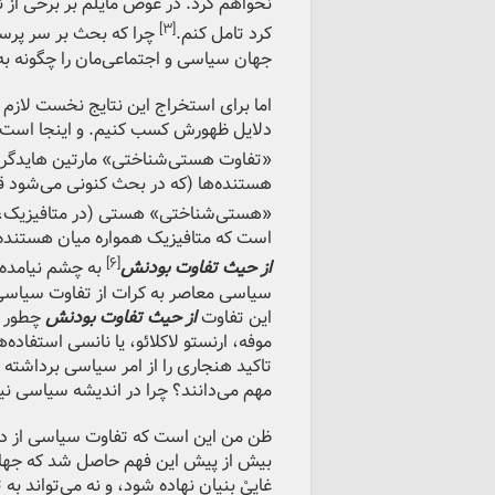
نخواهم کرد. در عوض مایلم بر برخی از نت
[۳]
کرد تامل کنم.
چرا که بحث بر سر پرس
جهان سیاسی و اجتماعی‌مان را چگونه به 
اما برای استخراج این نتایج نخست لازم
دلایل ظهورش کسب کنیم. و اینجا است 
«تفاوت هستی‌شناختی» مارتین هایدگر پ
هستنده‌ها (که در بحث کنونی می‌شود ق
«هستی‌شناختی» هستی (در متافیزیک، ل
است که متافیزیک همواره میان هستنده‌
[۶]
از حیث تفاوت بودنش
به چشم نیامده 
سیاسی معاصر به کرات از تفاوت سیاسی ا
این تفاوت
از حیث تفاوت بودنش
چطور با
موفه، ارنستو لاکلائو، یا نانسی استفاده‌
تاکید هنجاری را از امر سیاسی برداشته و
مهم می‌دانند؟ چرا در اندیشه سیاسی 
ظن من این است که تفاوت سیاسی از دل 
بیش از پیش این فهم حاصل شد که جهان 
غاییْ بنیان نهاده شود، و نه می‌تواند ب