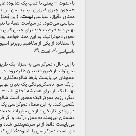
با حدوث – یعنی با غیاب یک شالوده غای
همچون چیزی ضروری بپذیرد. من این بعد ر
معنای دقیق، سیاسی
نیست
. {این بُعد
سیاسی می‌شود. در سیاست همۀ ما بنیادب
نهیم و به ظرفیت خود برای چنین کاری ش
نحوی دموکراتیک به این معنا خواهد بود ک
با استفاده از یکی از مفاهیم روبرتو اس
[۱۹]
[۱۸]
ناسیاسی
است.
با این حال، دموکراسی به منزله یک طر
نمی‌تواند از ضرورت بنیان طفره رود. در و
همچنان می‌بایست بارها شالوده‌گذاری شو
از یک سو، ناممکن‌بودگی یک بنیان نهایی 
نهایتا یک بار برای همیشه تحقق یابد –
دیگر، رژیم دموکراتیک مجبور است شالوده
تکمیل کند. به این معنا، دموکراسی ی
در روندی تاریخی و از دل مبارزات اجتما
دشمنان نیرومند به عمل درآید، و اگر قر
می‌بایست دائما از نو سرهم‌بندی شده 
قرار است دموکراسی را شالوده‌گذاری ک