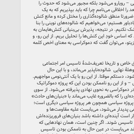
ی – رویارو می‌شود بلکه مجبور می‌شود که حدوث را
ا اخلاقی می‌نامم چرا که باید بپذیریم که به یک
} ضرورتا منطق شالوده‌گذاری را مختل کرده و مانع کنش
اور هستیم؛ می‌خواهیم که شالوده‌های نوینی را بنا
ک نکنیم. در نتیجه، پذیرش بی‌بنیانی کنش‌هایمان به
ه اساس خودِ این کنش‌ها را تحلیل بریم. از این رو، و
پوزیتو، می‌توان گفت که دموکراسی به معنای اخص کلمه
یق خاص و تاریخا تعریف‌شدۀ تاسیس امر اجتماعی
هلۀ نهایی شالوده‌ناپذیر می‌ماند، و با این حال
د، دستکم موقتا. از این رو با یک آنتی‌نومی مواجهیم.
– و از این رو ناممکن بودن این که پروژه دموکراتیک
 در دموکراسی به نحوی نهادی پذیرفته می‌شود. از سوی
‌ای را که بالضروره غایب می‌ماند با «بنیان‌های حادث»
ک پروژه سیاسی همچون هر پروژه سیاسی دیگری است؛
عی پدیدار می‌شود، می‌بایست علیه مقاومت‌ها و
ار است آینده‌ای داشته باشد بنیان‌های فروریزنده‌اش
و تاسیس شوند. اگر چنین است، همان نهادهایی که
نند می‌بایست در عین حال به ناممکن بودن تاسیس