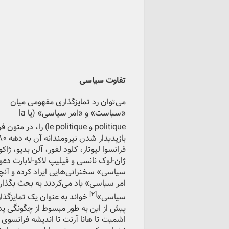
تفاوت سیاسی
می‌توان رد تمایزگذاری مفهومی میان
«سیاست» و «امر سیاسی» (یا la
politique و le politique) را، در متون فرانسوی، تا «تناقض سیاسی»
فرانسوا لیوتار، کلود لفور، آلن بدیو، ژا
ژان-لوک نانسی و فیلیپ لاکو-لابارت دع
سیاسی» سخنرانی‌هایی ایراد کرده و آنچه
امر سیاسی» یاد می‌کردند به بحث بگذارن
[۲]
سیاسی»
خواند به عنوان یک تمایز‌گذ
پیش از این به طور مبسوط از چگونگی پ
اشمیت تا هانا آرنت تا اندیشه فرانسوی م