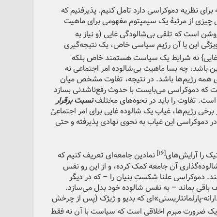
برای نظریه دموکراسی دارد تامل کنیم. پذیرفتیم که
 چیزی از مرتبۀ یک سیمپتوم مفهومی برای ماهیت
شن است که تلقی بی‌شالودگی غایی (و نیاز به
 ویژگی این یا آن رژیم سیاسی خاص، یک نتیجه‌گیری
 غایی} نه شرایط یک سیاست هستمند خاص بلکه
باشد، چه بسا ماهیت بی‌شالوده امر اجتماعی نه
ی همه رژیم‌ها باشد. در نتیجه، تفاوت مشخص میان
ت که دموکراسی می‌بایست با حدوث رفع‌ناشدنی بسازد
است. تفاوت را باید در نحوه‌های مختلف
نسبت برقرار
برخی رژیم‌ها، غیاب یک شالوده غایی برای امر اجتماعیْ
در دموکراسی این غیاب به نحوی نهادی پذیرفته و حتی
[۱۶]
ک را آرایش‌های
نمادین جامعه‌ای تعریف کنیم که
الوده‌گذاری آن جامعه کمک کرده، و از این رو نفس
د. دموکراسی علنا شکستِ بنیان را – که در دیگر
 باقی بماند – به نفس شالوده خود بدل می‌سازد.
انه-پارلمانتاریستی»‌ای که بدیو و ژیژک (پس از چرخش
یک ضرورت مبرم اخلاقی است که سیاست با آن نه فقط