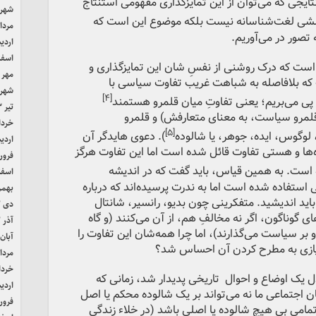
ایجی که می‌توان از این تمایز‌گذاری مفهومی استنتاج
شهریور
شی لغت‌شناسانه نیست بلکه موضوع این است که
مرداد ۴
تصور در می‌آوریم.
اردیب
اسفند 
 است که درک روشنی از نفسِ شان این تمایز‌گذاری و
مهر ۱۴۰۳
که بلافاصله به شباهت غریب تفاوت سیاسی با
شهریور
[۴]
ی می‌بریم؛ یعنی تفاوتِ میان قلمرو هستمند
تیر ۱۴۰۳
لمرو سیاست، به معنای متعارفش) و قلمرو
خرداد ۳
[۵]
وگوس، ایده، جوهر، یا شالوده
). دعوی هایدگر آن
اردیب
ها و هستی تفاوت قائل شده است اما این تفاوت هرگز
فروردی
است. به همین قیاس، باید گفت که در اندیشه
اسفند 
ستفاده شده است اما به ندرت پرسیده‌اند که درباره
بهمن ۲
ید اندیشید. متفکرینی چون بدیو، رانسیر، شانتال
دی ۱۴۰۲
های گوناگون، اگر نه مخالفِ هم، از آن می‌کنند (و گاه
آذر ۱۴۰۲
 بر سیاست می‌گذارند)، اما چرا همه‌شان این تفاوت را
آبان ۴۰۲
نیازی به مطرح کردن آن احساس شد؟
مرداد ۲
خرداد ۲
یک اوضاع و احوال تاریخی پدیدار شد، زمانی که
اردیب
اجتماعی ما نه می‌تواند بر یک شالوده محکم یا اصل
فروردی
ه تمامی بی هیچ شالوده یا اصلی باشد (در خلاء زندگی