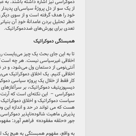
دموکراسی نیز اشاره داشته باشند. به ع
از یک سو از دل پروژۀ سیاسی‌ای پدیدار
خود را هدف گرفته است و از سوی دیگر، 
خطر تحلیل بردن عامدانۀ خودِ آن بنیا
تعدی برای یورش‌های ضددموکراتیک.
همبستگی دموکراتیک
تا به این جای بحث یک چیز می‌بایست ر
اخلاقی غیرسیاسی نیست. هر چه است
آنتی‌نومی از دستمان ول می‌شود، و در ن
اخلاقی کنیم. یک اخلاق دموکراتیک می‌
کار فقط از خلال یک پروژه سیاسی دموکر
دیسپوزیتیف دموکراتیک، بر سرآغازهای ن
دموکراسی – این نکته‌ای است که آرن
سیاست دموکراتیک و اخلاق دموکراتیک و
هست که می تواند در حد و اندازه این 
پذیرش ماهیت شالوده‌نا‌پذیر دموکراس
جور «حلقه مفقوده» فراهم آورد: مفهو
به واقع، مفهوم همبستگی به هیچ یک از د