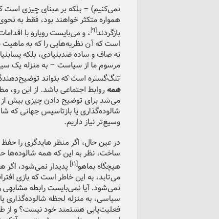
نمی‌کنیم) – بلکه بر مبنای چیزی است ک
همواره متکثر خواهند بود، فقط به نحوی
[۹]
بازگردند
، و می‌بایست رویارو با اقدامات
است که آن نظریه‌هایی را که به ماهیت 
نه صاف و ساده ضدبنیادی، بلکه پسابنی
مرسوم ما از سیاست – به منزله یک سیست
تنگ‌گستره است که بتواند توضیح‌دهندۀ ر
همه
روابط اجتماعی باشد. از این رو، 
می‌شد برای توضیح دادن چیزی بیش از ا
شالوده‌گذاری یا بازتاسیس جهانی که شا
وسیع‌تر نیاز داریم.
در عین حال، اگر منظر هایدگری را حفظ ک
ساخت، نظر به این که همه شالوده‌ها حا
[۱۱]
هیچگاه بماهو
پدیدار نمی‌شود، اگر هم
می‌تابد، به این خاطر است که بازی افت
نمی‌شود. آیا نمی‌بایست رابطه مشابهی 
سیاسی، به منزله لحظه شالوده‌گذاری ی
فعلیت‌یابی هستمند خود نیست؟ و از طر