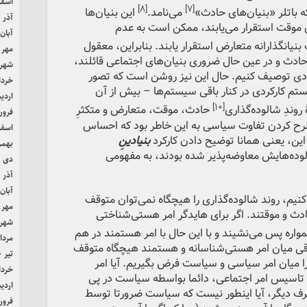
اسفند 
[۸]
[۷]
ه باتلر «بنیان‌های حادث»
می‌نامد.
این بنیان‌ها
آذر ۱۴۰۱
 موقت استقرار می‌یابند، ممکن است به عدم
آبان ۴۰۱
 بنیانگذارانه متعارض استقرار یابند. بنابراین، معقول
مهر ۱۴۰۱
حادث و در عین حال ضروری بنیان‌های اجتماعی قائلند،
شهریور
ادی توصیف کنیم. حال این نیز روشن است که تصور
خرداد ۱
م کارکردی در کنار باقی سیستم‌ها – بیش از آن
اردیب
[۱۰]
وندِ شالوده‌گذاری
حادث، موقت، متعارض و متکثرِ
فروردی
مطرح کردن تفاوت سیاسی به این خاطر بود که احساس
اسفند 
ین، یعنی همانا توضیح دادن کارکرد
بنیادینِ
بهمن ۰
لوده‌هایش معاوضه‌پذیر شده‌ بودند، به مفهومی
دی ۱۴۰۰
آذر ۱۴۰۰
آبان ۴۰۰
نیم، روند شالوده‌گذاری را هیچگاه نمی‌توان متوقف
مهر ۱۴۰۰
دث و موقتند. اگر برای هایدگر امر هستی‌شناختی
شهریور
واره پس می‌نشیند و با این حال با امر هستمند در هم
مرداد ۰
راقی میان امر هستی‌شناسانه و هستمند هیچگاه متوقف
تیر ۱۴۰۰
را میان امر سیاسی و سیاست فرض بگیریم. آیا امر
خرداد ۰
ا تاسیس امر اجتماعی، دائما بواسطه سیاست در پی
اردیب
ف دیگر، آیا اینطور نیست که سیاست ضرورتا توسط
فروردی