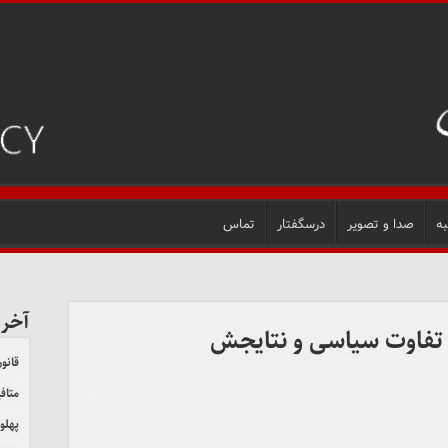
ه
صدا و تصویر
درسگفتار
تماس
آخر
تفاوت سیاسی و نتایجش
قانون
متاف
پهلو