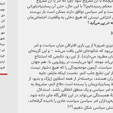
گاه با آن ممزوج شود (چرا که اگر با آن ممزوج
اسفند 
محکم رسیده‌ایم)؟ با این حال، حتی آن پسابنیادباورانی
بهمن ۹
ت و امر سیاسی توافق دارند ممکن است باز بپرسند
دی ۱۳۹۹
 انتزاعی نیستی که هیچ دخلی به واقعیت اجتماعی‌مان
آذر ۱۳۹۹
 در پی می‌آید
؟
آبان ۳۹۹
مهر ۱۳۹۹
شهریور
مرداد ۹
چیزی ضرورتا از پی بازی افتراقیِ میان سیاست و امر
تیر ۱۳۹۹
بود که شالوده‌ای غایی یافت می‌شد – و این گزینه‌ای
ن مطرود می‌دارند). از این رو، نتایجی که استنتاج
خرداد ۹
‌اند موجه. آنها می‌بایست در رویارویی با، هم جهان
اردیب
 سیاست، آزمون موجه‌بودگی را که هیچ دشوار نیست
فروردی
ا از این نتایج جلب کنم. نخست اینکه مایلم، علیه
ران هستند، برجسته‌تر از همه اسلاوی ژیژک و بدیو، از
ط پسابنیادی‌مان را بسنده است دفاع کنم، مشروط به
ه امر سیاسی و یک منطق اخلاقی باشد. استدلال
همبستگی می‌تواند در این تلاقی‌گاه جای داده شود.
پردازان امر سیاسیْ سیاست عادی را نادیده گرفته‌اند،
[۱۳]
از کنش سیاسی شکل دهیم.