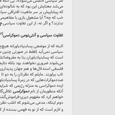
امر سیاسی «لمس می‌شود»، بی آنکه هیچ
می‌شد معنایش این بود که به شالوده‌ای 
که پیشاپیش بر سر ماهیت افتراقی سیاس
خب که چه؟ آیا مشغولِ بازی با مفاهیمی
ندارند؟ و اگر نه، از این تفاوت سیاسی
چه
[۱۲]
تفاوت سیاسی و آنتی‌نومی دموکراسی
البته که از موضعی پسابنیادباورانه هیچ‌
سیاسی نمی‌آید (فقط در صورتی چنین می‌
است که پسابنیادباوران بنا به مفروضاتشا
می‌شوند ضروری نخواهند بود بلکه نتایجی
فلسفی استدلال‌ها و هم جهان پدیداری
تاب بیاورند. مایلم که نظرتان را به دو ت
ضددموکرات‌هایی که در زمرۀ پسابنیادباو
ایده دموکراسی به منزله رژیمی که شرای
آنکه منظورمان از نام
دموکراسی
تلاقی‌گا
خواهم کرد که مفهوم دیری-فراموش‌گشتۀ 
دوم اینکه، مدعی می‌شوم که اغلب نظریه‌
و لازم است که از نو به فهمی بسنده 