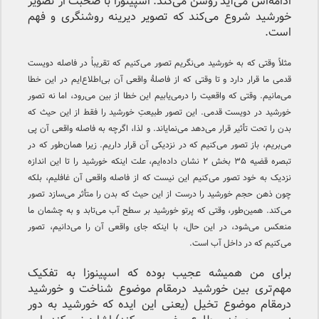
ادامه‌اش می‌آید روشن می‌کند. اسپینوزا با صحبت از تصویر
خورشید شروع می‌کند که تصویر دیرینه روشنگری و فهم
است.
مثلاً وقتی که به خورشید می‌نگریم تصور می‌کنیم که تقریباُ در فاصله دویست
قدمی ما قرار دارد و تا وقتی که از فاصلهٔ واقعی آن بی‌اطلاع‌ایم در این خطا
می‌مانیم. وقتی که واقعیت را درمی‌یابیم این خطا از بین می‌رود،‌ اما نه تصور
خورشید در دویست قدمی. این تصور طبیعتِ خورشید را فقط از این حیث که
بدن را تحت تأثیر قرار می‌دهد می‌نمایاند. و لذا، اگرچه به فاصله واقعی آن پی
می‌بریم، باز تصور می‌کنیم که در نزدیکی آن قرار داریم. زیرا همان‌طور که در
تبصره قضیه ۳۵ بخش ۲ نشان داده‌ایم، علت اینکه خورشید را تا این اندازه
نزدیک به خود تصور می‌کنیم این نیست که از فاصله واقعی آن غافلیم، بلکه
چون ذهن حجم خورشید را درست از این حیث که بدن را متأثر می‌سازد تصور
می‌کند. همین‌طور، وقتی که پرتو خورشید بر سطح آب می‌تابد و به‌ چشمان ما
منعکس می‌شود، در این حال، با اینکه جای واقعی آن را می‌دانیم، تصور
می‌کنیم که در داخل آب است.
برای من همیشه عجیب بوده که اسپینوزا به تفکیک
مهم‌تری بین خورشید درمقام موضوع شناخت و خورشید
درمقام موضوع تخیل (یعنی این ایده که خورشید به دور