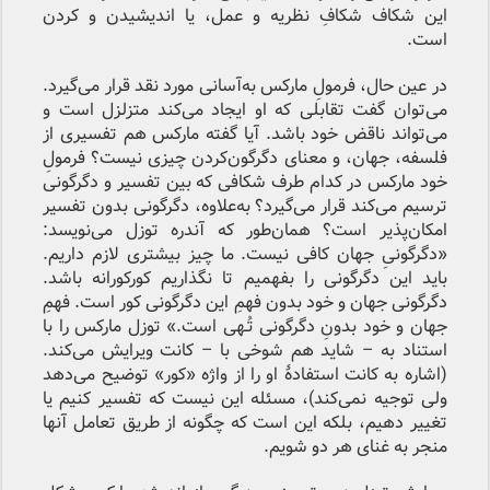
این شکاف شکافِ نظریه و عمل، یا اندیشیدن و کردن
است.
در عین حال، فرمولِ مارکس به‌آسانی مورد نقد قرار می‌گیرد.
می‌توان گفت تقابلی که او ایجاد می‌کند متزلزل است و
می‌تواند ناقض خود باشد. آیا گفته مارکس هم تفسیری از
فلسفه، جهان، و معنای دگرگون‌کردن چیزی نیست؟ فرمولِ
خود مارکس در کدام طرف شکافی که بین تفسیر و دگرگونی
ترسیم می‌کند قرار می‌گیرد؟ به‌علاوه، دگرگونی بدون تفسیر
امکان‌پذیر است؟ همان‌طور که آندره توزل می‌نویسد:
«دگرگونیِ جهان کافی نیست. ما چیز بیشتری لازم داریم.
باید این دگرگونی را بفهمیم تا نگذاریم کورکورانه باشد.
دگرگونی جهان و خود بدون فهمِ این دگرگونی کور است. فهمِ
جهان و خود بدونِ دگرگونی تُـهی است.» توزل مارکس را با
استناد به – شاید هم شوخی با – کانت ویرایش می‌کند.
(اشاره به کانت استفادهٔ او را از واژه «کور» توضیح می‌دهد
ولی توجیه نمی‌کند)، مسئله این نیست که تفسیر کنیم یا
تغییر دهیم، بلکه این است که چگونه از طریق تعامل آنها
منجر به غنای هر دو شویم.