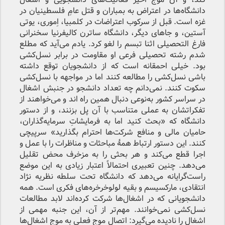
دانشگاه‌ها در اعتراض به بمباران و قتل عامِ فلسطینیان در
غزه است. قبل از سرکوب اعتراضات در کلمبیا، اِموری، یوتی
آستین، و جاهای دیگر، دانشگاه ساترن کالیفرنیا سخنرانی
فارغ التحصیلی اثنا تبسم را لغو کرد. یادم می‌آید که مطلع
شدم رشته تحصیلی فرعی او مقاومت در برابر نسل‌کشی
بود. خیلی احمقانه است که از دانشجویان توقع داشته
باشی نسل‌کشی را مطالعه کنند اما در مواجهه با نسل‌کشی
سکوت کنند. نمی‌دانم چه تعداد دانشجو در جنبش اشغال
در سراسر کشور به‌نوعی دنبال همین راه اند و می‌خواهند از
تفکراتشان به عملی متناسب با آن پل بزنند، و از دستور
دانشگاه که «بحث کنید اما به فرمایشاتِ سرمایه‌گذاران،
حامیان مالی و منافع شرکت‌ها احترام بگذارید» سرپیچی
کنند. این دستور ارتباط همهٔ مباحثات و مناظرات را با عمل و
اجرا قطع می‌کند و هر بحثی را به مزخرف محض تقلیل
می‌دهد. چنین تعبیری احتمالاً اعتبار زیادی به این موضع
راست‌گرایانه می‌دهد که دانشگاه تحت سلطه نظریه نژاد
انتقادی، مارکسیسم و بقیه لولو‌خرخره‌های فکری است. همه
دانشجویانی که در اشغال‌ها شرکت کرده‌اند لابد مطالعات
نسل‌کشی نمی‌خوانند. مهم‌تر از آن، این جنبه مهمی از
اشغال را نادیده می‌گیرد: اتصال موج فعلی به موج اشغال‌ها