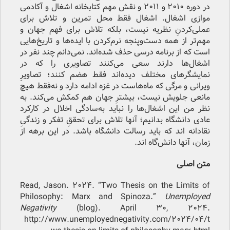
در دوره ۲۰۱۰ و ۲۰۱۱ و نقش مهم کتابخانه اشغال و آکادمی
موازی اشغال. اشغال فقط محل تمرین و تلاش برای
عملی‌کردنِ نظریه نیست، بلکه تلاش برای فهم جهان و
مهم‌تر از همه دست‌وپنجه نرم‌کردن با ایده‌ها و تاریخ‌هایی
است که از برنامه درسی حذف شده‌اند. نمی‌دانم چند نفر در
اشغال‌ها دارند سعی می‌کنند تصاویری را که در
نمایشگرهای مختلف دیده‌اند فقط هضم کنند؛ تصاویرِ
ویرانی و مرگی که ماه‌هاست در غزه ادامه دارد و نه‌فقط هیچ
مانعی جلویش نیست، بیشترِ جهان هم کمکش می‌کند. به
نظر من این اشغال‌ها را نباید به‌سادگی اخلال در کارکرد
عادی دانشگاه بدانیم؛ آنها تلاش برای تحققِ تفکر و زندگیِ
نقادانه اند که باید رسالت دانشگاه باشد. در این برهه از
زمان، آنها دانش‌گاه اند.
متن اصلی
Read, Jason. 2024. “Two Thesis on the Limits of
Philosophy: Marx and Spinoza.”
Unemployed
Negativity
(blog). April 30, 2024.
http://www.unemployednegativity.com/2024/04/t