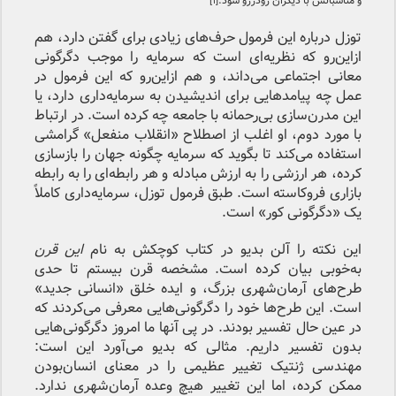
و مناسباتش با دیگران رودررو شود.
[۱]
توزل درباره این فرمول حرف‌های زیادی برای گفتن دارد، هم
از‌این‌رو که نظریه‌ای است که سرمایه را موجب دگرگونی
معانی اجتماعی می‌داند، و هم از‌این‌رو که این فرمول در
عمل چه پیامدهایی برای اندیشیدن به سرمایه‌داری دارد، یا
این مدرن‌سازی بی‌رحمانه با جامعه چه کرده است. در ارتباط
با مورد دوم، او اغلب از اصطلاح «انقلاب منفعل» گرامشی
استفاده می‌کند تا بگوید که سرمایه چگونه جهان را بازسازی
کرده، هر ارزشی را به ارزش مبادله و هر رابطه‌ای را به رابطه
بازاری فروکاسته است. طبق فرمول توزل، سرمایه‌داری کاملاً
یک «دگرگونی کور» است.
این نکته را آلن بدیو در کتاب کوچکش به نام
این قرن
به‌خوبی بیان کرده است. مشخصه قرن بیستم تا حدی
طرح‌های آرمان‌شهری بزرگ، و ایده خلق «انسانی جدید»
است. این طرح‌ها خود را دگرگونی‌هایی معرفی می‌کردند که
در عین حال تفسیر بودند. در پی آنها ما امروز دگرگونی‌هایی
بدون تفسیر داریم. مثالی که بدیو می‌آورد این است:
مهندسی ژنتیک تغییر عظیمی را در معنای انسان‌بودن
ممکن کرده، اما این تغییر هیچ وعده آرمان‌شهری ندارد.