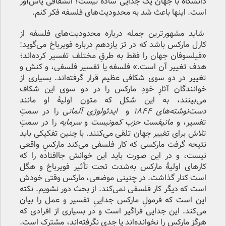
دانشگاه با جهان یک جدایی ساده نیست؛ انشقاقی یأس‌آور
است. اینها باعث شد به محدودیت‌های فلسفه فکر کنم.
شاید مشهورترین جمله درباره محدودیت‌های فلسفه از
کارل مارکس باشد که در تز یازدهم درباره فویرباخ می‌گوید:
«فیلسوفان جهان را فقط به طرقِ مختلف تفسیر کرده‌اند؛
هدف تغییر آن است.» فلسفه یا تفسیر فلسفی، و کنش و
تغییر در دو سوی شکافی عظیم قرار گرفته‌اند. بسیاری از
خوانندگان آثارِ خودِ مارکس را در دو سوی این شکاف
می‌بینند، به این شکل که متون اولیهٔ او مانند
دست‌نوشته‌های
۱۸۴۴
و
ایدئولوژی آلمانی
را در سمتِ
تفسیر، و
مانیفست حزب کمونیست
و
سرمایه
را در سمتِ
تلاش برای تغییر جهان تلقی می‌کنند. با چنین تفکیکی باید
نتیجه گرفت مارکسی که کار فلسفی می‌کند مارکسِ واقعی
نیست،‌ و در این صورت باید این خوانش جاافتاده را که
کارهای اولیهٔ مارکس به‌شدت تحت تأثیر فویرباخ و هگل
است کنار گذاشت. در چنینی موضعی، مارکس وقتی خودش
است که دیگر کار فلسفی نمی‌کند. از بحث دور نشویم. نکته
این است که فرمولِ مارکس جداییِ تفسیر و عمل را بیان
می‌کند. این جدایی فراگیر است و در بسیاری از افرادی که
هرگز مارکس را نخوانده‌اند یا جدی نگرفته‌اند، مشترک است.