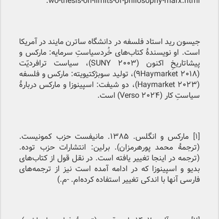
wo-thesis-on-limits-of-philosophy-marx.html.
جیسون رید استاد فلسفه در دانشگاه ساترن مایند در آمریکا
است. او نویسندهٔ‌ کتاب‌های خُردسیاستِ سرمایه: مارکس و
پیشاتاریخِ اکنون (SUNY 2003)، سیاست ترافردیّت
(۹Haymarket 2018)، تولید سوبژکتیویته: مارکس و فلسفه
(Haymarket 2023)، دو شیفت: اسپینوزا و مارکس دربارهٔ
سیاستِ کار (Verso 2024) است.
[1]
مارکس و انگلس. ۱۳۸۵. مانیفست حزب کمونیست.
(ترجمهٔ محمد پورهرمزان). برلین: انتشارات حزب توده.
(ترجمه در اینجا تغییر یافته است. در نقل قول از کتاب‌های
بدیو و اسپینوزا که در ادامه آمده است نیز از ترجمه‌های
فارسی آنها با اندکی تغییر استفاده کرده‌ام. -م.)