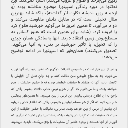
زمین می‌چرخد و طلوع و غروب می‌کند) اشاره نمی‌کند. این
نه‌تنها در دوره زندگی اسپینوزا موضوع مناقشه بوده (و
ازجمله روی اندیشه دکارت اثر گذاشته)، بلکه شاید بهترین
مثال تخیلی است که در مقابل دانش مقاومت می‌کند و
دوام می‌آورد. تا همین امروز ما می‌گوئیم خورشید طلوع کرد
یا غروب کرد. (شاید برای همین است که هنوز کسانی به
مسطح‌بودن زمین اعتقاد دارند. آنها به‌سادگی همان چیزی
را که تخیل، یا تأثیر خورشید بر بدن، به آنها می‌گوید،
تصدیق می‌کنند.) همان‌طور که اسپینوزا در ادامه توضیح
می‌دهد:
و امر از این قرار است در خصوصِ تخیلاتِ دیگری که ذهن به‌وسیله آنها فریب
می‌خورد، چه به مزاجِ طبیعیِ بدن دلالت کنند و چه توانِ عمل آن افزایش یا
کاهش یابد، آنها نه متضاد با حقیقت خواهند بود و نه با حضورِ حقیقت از بین
خواهند رفت. و ما می‌دانیم که اگر از شرّی ترسِ کاذب داشته باشیم، وقتی که
راجع به آن اطلاع درستی بیابیم، این ترس از بین می‌رود. اما همین‌طور برعکس
هم می‌دانیم که اگر از شر مسلم‌الوقوعی بترسیم، وقتی که اطلاع کاذبی درباره
آن بیابیم آن ترس از بین خواهد رفت. بنابراین، تخیلات با حضور حقیقت از این
حیث که حقیقت است ناپدید نمی‌شوند، بلکه به‌علت پیدایش تخیلات دیگری که
قوی‌تر از آنها هستند و وجود حاضر آن متخیلات را رفع می‌کنند، ناپدید می‌شوند