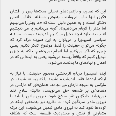
همان‌طور که در قضیه ۱۷ بخش ۲ نشان داده‌ام.
این‌ که تصاویر و بازنمودهای تخیلی مدت‌ها پس از افشای
فکری آنها باقی می‌مانند، به‌نوعی مسئله اخلاقیِ اصلیِ
اخلاق
است، و به همین دلیل است که «ما بهتر را می‌بینیم
اما بدتر را انجام می‌دهیم». آنچه می‌دانیم یا می‌اندیشیم
اغلب به‌اندازه آنچه تخیل می‌کنیم قدرتمند نیست. مسئله
سیاسی اسپینوزا را می‌توان به این صورت درک کرد که
چگونه می‌توان حقیقت را فقط موضوع تفکر نکنیم یعنی
چیزی که فکر می‌کنیم اما انجام نمی‌دهیم، بلکه به چیزی
تبدیل کنیم که واقعاً زیسته می‌شود یعنی به ایده‌آلی که در
اعمال و نهادهای ما بدنمند می‌شود.
ایده اسپینوزا درباره اثربخشیِ محدودِ حقیقت، یا نیاز به
اینکه ایده‌ها فقط اندیشیده نشوند بلکه زیسته شوند، در
مارکس به نتیجه تازه‌ای می‌انجامد. همان‌طور که مارکس در
مقدمه‌ای بر فلسفه حق
می‌نویسد، «البته سلاحِ نقد
نمی‌تواند جایگزینِ نقدِ سلاح شود، نیروی مادی را باید با
نیروی مادی سرنگون کرد؛ اما نظریه نیز به‌محض اینکه در
توده‌ها نفوذ کند به نیروی مادی تبدیل می‌شود.» این درک
متفاوتی از نقش و محدودیت فلسفه است که شکاف