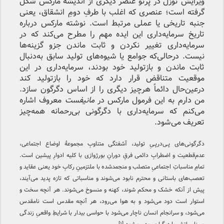
ویرایش توزل در پرتو عنصر دیگری از اندیشه مارکس شکل
گرفته است؛ عنصری که اغلب با طرفِ دومِ انشقاق، یعنی
جنبه تاریخی یا عملی مرتبط است. نوشته مارکس درباره
تاریخ سرمایه‌داری این ایده مهم را مطرح می‌کند که در
سرمایه‌داری تغییر نکردن و ثابت ماندن جزو گزینه‌ها
نیست. در‌حالی‌که جوامع یا شیوه‌های تولید سابق به‌دنبال
ثابت ماندن و بازتولید خود بودند، سرمایه‌داری در این
موقعیت متناقض قرار دارد که خود را بازتولید کند
درعین‌حال دائماً هرچیز دیگری را از اساس دگرگون سازد.
من دارم به این فرمول مارکس در
مانیفست
معروف اشاره
می‌کنم که سرمایه‌داری با دگرگونی بی‌رحمانه همه‌چیز
تعریف می‌شود.
دگرگونی‌های پـی‌درپـیِ تولید، آشفتگی متناوبِ مجموعهٔ اوضاع اجتماعی،
عدم‌قطعیت و اضطرابِ دائمی فرقِ دورانِ بورژوازی با کلیه ادوارِ پیشین است.
تمامِ مناسباتِ اجتماعیِ متصلب و منجمد
ش
ده با ملتزمینِ رکابِ خود یعنی عقاید و
تعصب‌های باستانی و محترم نابود می‌شوند و مناسباتی که تازه پدید می‌آیند،
پیش از آنکه خشک و محکم شوند، کهنه و منسوخ می‌شوند. هر آنچه سخت و
استوار است دود می‌شود و به هوا می‌رود، هر آنچه مقدس است نامقدس
می‌شود، و سرانجام انسان ناچار می‌شود با حواسی بیدار با شرایطِ واقعیِ زندگی