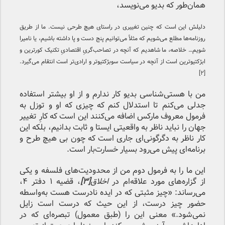
همان‌طور که بدیو می‌نویسد،
دلیلش این است که چنین تغییری در راستای هیچ طرحی نیست. ما از طریق
روزنامه‌ها مطلع می‌شویم که مثلاً می‌توانیم پنج دست و پا داشته باشیم، یا نامیرا
شویم… خلاصه، ما شاهدیم که آنچه در تصاحب‌گریِ اقتصادیِ تکنیک کورترین و
ابژکتیوترین است از آنچه در سیاست سوبژکتیوتر و ارادی‌تر است انتقام می‌گیرد.
[۲]
من با هستی‌شناسی بدیو کار ندارم و از او بیشتر استفاده
جدلی می‌کنم تا استدلال کنم که چیزی که او و توزل به
فرمول معروف مارکس اضافه می‌کنند این است که کارِ تغییر
جهان را نباید ناظر به واقعیتی ایستا و ثابت بدانیم، بلکه این
کار ناظر به دگرگونی‌ای جاری است که چون بی هیچ طرح و
برنامه‌ای پیش می‌رود بسیار خسارت‌بار است.
این ما را به فرمول دوم من از محدودیت‌های فلسفه و یکی
از گزاره‌های مورد علاقه‌ام در
اخلاق
[۳]
، قضیه ۱ دفتر ۴،
می‌رساند: «چیز مثبتی که در ایده نادرست هست به‌واسطه
حضور چیز درست، از این حیث که درست است زایل
نمی‌شود.» معنی این را (طبق معمول) تبصره‌ای که در