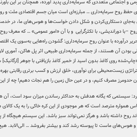
 و اجتماعی‌ متعددی که سرمایه‌داری پدید آورده، همچنان بر این باورند 
رای حفظ روح سرمایه‌داری … مبارزه‌ای است میان جسم اقتصادی ملت و روح
ن به‌جای دستکاری‌کردن و شکل دادن خواست‌ها و هوس‌های ما، در خدمت
وح –با دوراندیشی، با تکثرگرایی و با آن «امور عمومی» … که معرف روح
حریر درآورده با عنوان روح سرمایه‌داری: گشودن راه‌هایی به‌سوی یک اقتصا
ی بودن آن هستند، از جمله سرمایه‌داری طبیعی اثر پل هاکن، آموری لاوینز
اپ‌شده روی کاغذ بدون اسید از خمیر کاغذ بازیافتی با جوهر [ارگانیک] سو
تژی زیست‌محیطی برای نوآوری، خلق ارزش و کسب برتری رقابتی بهره می‌
 حدومرز مصرف کنیم، و در عین حال زمین را هم نجات دهیم! چه از این 
د: سیستمی که یگانه هدفش به حداکثر رساندن میزان سود است، آن هم
اس همواره مترصد است که هر موجودی از این کره خاکی را به یک کالای 
روح داشته باشد و هرگز نمی‌تواند سبز باشد. این سیستم هیچگاه از پای
 هوس‌های ماست تا پیوسته رشد کند و بیشتر بفروشد … الی‌الابد. هی