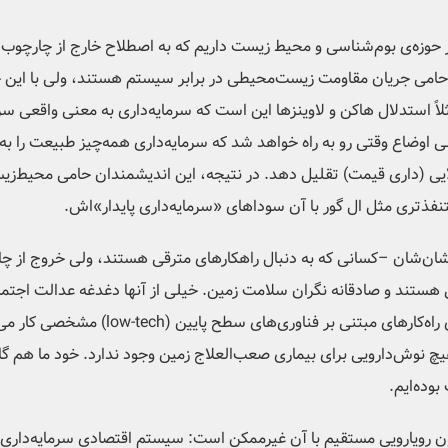
ی جریان مقاومت زیست‌محیطی در برابر سیستم هستند، ولی با این حال را
لاً استدلال هاکن و لاوینزها این است که سرمایه‌داری به معنی واقعی سر
نی اوضاع وقتی رو به راه خواهد شد که سرمایه‌داری همه‌چیز طبیعت را به
لایی (داری قیمت) تقلیل دهد. در نتیجه، این اندیشمندان حامی محیط‌زی
فذتری مثل ال گور با آن سوداهای «سرمایه‌داری پایدار»اش.
یشان‌شان –کسانی که به دنبال راهکارهای مترقی هستند، ولی خروج از چار
تند و صادقانه نگران سلامت زمین. خیلی از آنها دغدغه عدالت اجتما
مثل وِس جکسون و وِندل بِری دارند روی راه‌‌کار
چ نوش‌دارویی برای بیماری صعب‌العلاج زمین وجود ندارد. خود ما هم گا
وده‌ایم.
ن رویارویی مستقیم با آن غیرممکن است: سیستم اقتصادی سرمایه‌داری.