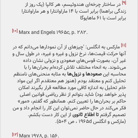
[9]
در ساختار چرخه‌ای هندوئیسم، هر کالپا (یک روز از
زندگی براهما) برابر است با ۱۴ ماراوانتارا و هر ماراوانتارا
برابر است با ۶۱ ماهایوگا
[۱۰]
Marx and Engels 1965c, p. 282.
[11]
مارکس به انگلس: ‘چیزهای از آن نمودارها می‌دانم که در
آنها حرکت قیمت‌ها، نرخ نزول و غیره و غیره، در طول سال و
غیر آن، بصورت قوس‌های صعودی و نزولی نشان داده
می‌شوند. به انحاء مختلف تلاش‌ کرد‌ه‌ام بحران‌ها را با
محاسبه این
صعودها و نزول‌ها
به مثابه منحنی‌های نامنظم
تحلیل کنم و معتقد بودم (هنوز هم معتقدم اگر این مواد
خام تحلیل به اندازه کافی مورد مطالعه قرار بگیرند امکان
پذیر خواهد بود) شاید بتوانم از نظر ریاضی قوانین اصلی
حاکم بر بحران‌ها را تعیین کنم. همانطور که گفتم، «مور»
فکر می‌کند در حال حاضر نمی‌توان این کار را انجام داد و من
تصمیم گرفتم
تا اطلاع ثانوی
از این کار دست بکشم.
(مارکس و انگلس ۱۹۶۵d ، ص ۵۰۴).
[۱۲]
Marx 1978, p. 156.