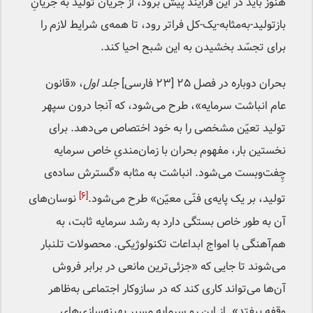
هنوز باید در این فرایند پیش برود، از جریان تولید به جریانِ
بازتولید-به‌مثابه-یک-کل فراتر رود، تا همه‌ی شرایط لازم را
برای تجسّد بخشیدن به این شبح احیا کند.
بحران دوباره در فصل ۲۵ [۲۳ فارسی]
جلد اول
، «قانون
عام انباشت سرمایه»، طرح می‌شود، که آنجا درون سپهر
تولید تعیّن مشخصی را به خود اختصاص می‌دهد. برای
نخستین بار، مفهوم بحران با زمان‌مندیِ خاص سرمایه
چِفت‌و‌بست می‌شود. انباشت به مثابه «گسترش ساده‌ی
[۶]
تولید، بر یک پایه‌ی فنّی معیّن» طرح می‌شود.
نوسان‌های
آن به طور خاص بستگی دارد به رشد سرمایه ثابت، به
هم‌آهنگی با امواج ابداعات تکنولوژیکی. محصولات تلنبار
می‌شوند تا جایی که «جزئی‌ترین مانعی در برابر فروش
آن‌ها می‌تواند کاری کند که در سازوکار اجتماعی به‌ظاهر
وقفه بیفتد». از این رو سرمایه مسیر بهینه‌سازی‌های