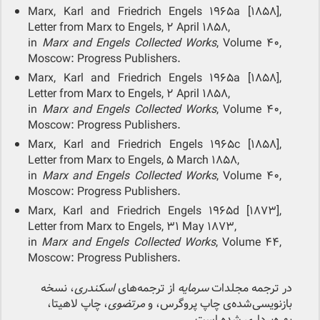
Marx, Karl and Friedrich Engels 1965a [1858],
Letter from Marx to Engels, 2 April 1858,
in
Marx and Engels Collected Works
, Volume 40,
Moscow: Progress Publishers.
Marx, Karl and Friedrich Engels 1965a [1858],
Letter from Marx to Engels, 2 April 1858,
in
Marx and Engels Collected Works
, Volume 40,
Moscow: Progress Publishers.
Marx, Karl and Friedrich Engels 1965c [1858],
Letter from Marx to Engels, 5 March 1858,
in
Marx and Engels Collected Works
, Volume 40,
Moscow: Progress Publishers.
Marx, Karl and Friedrich Engels 1965d [1873],
Letter from Marx to Engels, 31 May 1873,
in
Marx and Engels Collected Works
, Volume 44,
Moscow: Progress Publishers.
در ترجمه مجلدات
سرمایه
از ترجمه‌های
اسکندری
، نسخه
بازنویسی‌شده‌ی چاپ پروگرس، و
مرتضوی
، چاپ لاهیتا،
بهره‌برداری شده است.