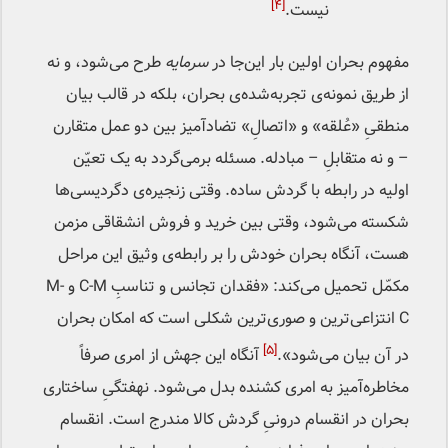
[۴]
نیست.
مفهوم بحران اولین بار این‌جا در
سرمایه
طرح می‌شود، و نه
از طریق نمونه‌ی تجربه‌شده‌ی بحران، بلکه در قالب بیان
منطقیِ «عُلقه» و «اتصالِ» تضادآمیز بین دو عمل متقارن
– و نه متقابلِ – مبادله. مسئله برمی‌گردد به یک تعیّن
اولیه‌ در رابطه با گردش ساده. وقتی زنجیره‌ی دگردیسی‌ها
شکسته می‌شود، وقتی بین خرید و فروش انشقاقی مزمن
هست، آنگاه بحران خودش را بر رابطه‌ی وثیق این مراحل
مکمّل تحمیل می‌کند: «فقدان تجانس و تناسبِ C-M و M-
C انتزاعی‌ترین و صوری‌ترین شکلی است که امکان بحران
[۵]
در آن بیان می‌شود».
آنگاه این جهش از امری صرفاً
مخاطره‌آمیز به امری کشنده بدل می‌شود. نهفتگیِ ساختاری
بحران در انقسام درونیِ گردش کالا مندرج است. انقسام