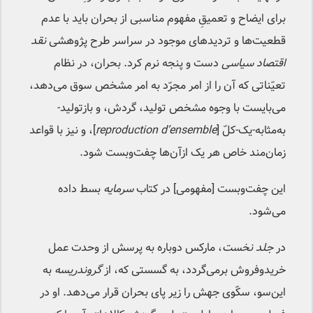
برای ایضاح و تعمیقِ مفهوم مناسبی از بحران باید با عدم
قطعیت‌ها و تردیدهای موجود در سراسر طرح پژوهشی
نقد
اقتصاد سیاسی
دست و پنجه نرم کرد. بحران، در نظام
تعیّناتی که آن را از امر مجرّد به امر مشخص سوق می‌دهد،
می‌بایست با وجوه مشخص تولید، گردش، و بازتولید-
به‌مثابه-یک-کلّ [
reproduction d’ensemble
]، و نیز با قواعد
زمان‌مند خاص هر یک ازآن‌ها چفت‌وبست‌ ‌شود.
این چفت‌و‌بست [مفهومی] در کتاب
سرمایه
بسط داده
می‌شود.
در
جلد نخست
، مارکس دوباره به پرسش از وحدت عمل
خریدوفروش برمی‌گردد، به گسستی که، از
گروندریسه
به
این‌سو، سکّوی جهش را زیر پای بحران قرار می‌دهد. او در