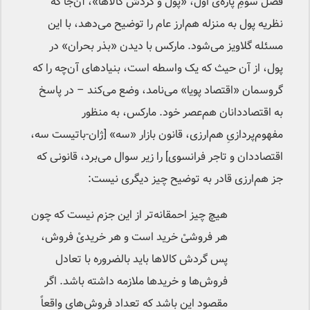
فصل سومِ پاره‌ی اول، «پول و گردش کالاها»، آن‌جا که
نظریه پول به منزله هم‌ارز عام را توضیح می‌دهد، با این
مسئله گلاویز می‌شود. مارکس با دیدن «بذر بحران» در
پول، از آن حیث که یک واسطه است، بنیادهای آن‌چه را که
گروسمان «اقتصاد پویا» می‌نامد، وضع می‌کند – در پاسخ
به اقتصاددانان هم‌عصر خود. مارکس، به منظور
مفهوم‌پردازیِ هم‌ارزی، قانون بازار «سه» [ژان-باتیست سه،
اقتصاددان و تاجر فرانسوی] را زیر سوال می‌برد، قانونی که
جز هم‌ارزی قادر به توضیح چیز دیگری نیست:
هیچ چیز احمقانه‌تر از این جزم نیست که چون
هر فروشیْ خرید است و هر خریدیْ فروش،
پس گردش کالاها باید بالضروره با تعادل
فروش‌ها و خریدها ملازمه داشته باشد. اگر
مقصود این باشد که تعداد فروش‌های واقعاً