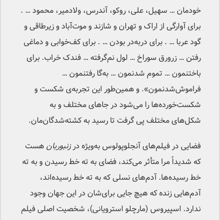
خودمان … سهیل، علی، روکو، آندرس، ولادمیر، محمود … .
برای آوارگی از اراک و تهران و شازند و موت‌آباد و زیرطاقی و
گود عربا … . برای در‌به‌در بودن … . برای کف‌خوابی و دماغی
رفتن … زرورق سوراخ … لول نم‌گرفته … فندک خراب. برای
باختنمون … تموم شدنمون … به‌گا رفتنمون …
فراموش‌شدنمون». و همین‌طور این تجربه‌ی شکست و
شکست‌خورده‌ها را می‌شود در جاهای مختلف و به
شکل‌های مختلف پی گرفت تا رسید به کشته‌شدگان‌مان.
فضایی در فیلم‌های آنجلوپولوس به‌ویژه در
زنبوربان
هست
که شدیداً مرا متأثر می‌کند، فضای به ته خط رسیدن و به ته
خط رسیده‌ها. آدم‌های نسلی که به ته خط رسیده‌اند،
آدم‌هایی زنده که هیچ جایی برای‌شان در این جهان وجود
ندارد. اسپیروس (مارچلو استرویانی)، شخصیت اصلی فیلم