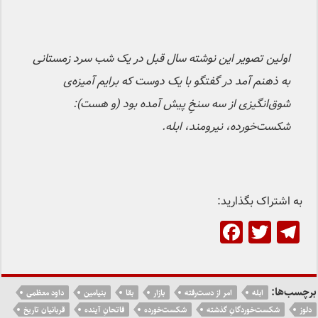
اولین تصویر این نوشته سال قبل در یک شب سرد زمستانی
به ذهنم آمد در گفتگو با یک دوست که برایم آمیزه‌ی
شوق‌انگیزی از سه سنخِ پیش آمده بود (و هست):
شکست‌خورده، نیرومند، ابله.
به اشتراک بگذارید:
F
T
T
a
wi
el
c
tt
e
e
er
gr
برچسب‌ها:
ابله
امر از دست‌رفته
بازار
بقا
بنیامین
داود معظمی
دلوز
شکست‌خوردگانِ گذشته
شکست‌خورده
فاتحانِ آینده
قربانیان تاریخ