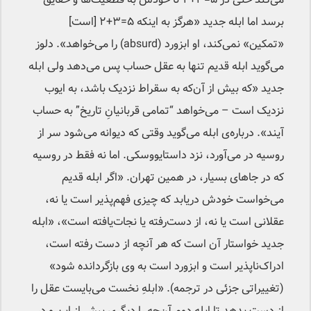
برسد اما ابله جدید «هرگز به اینکه ۵=۳+۲ [است]
«تمکین» نمی‌کند، او ابزورد (absurd) را می‌خواهد». دلوز
می‌گوید ابله قدیم تنها به عقل حساب پس می‌دهد ولی ابله
جدید «که بیش از آن‌که به سقراط نزدیک باشد، به ایوب
نزدیک است – می‌خواهد “تمامی قربانیانِ تاریخ” به حساب
آیند». درباره‌ی ابله می‌گوید وقتی که دیوانه می‌شود سر از
روسیه در می‌آورد، نزد داستایووسکی. اما نه فقط در روسیه
که در جاهای بسیار، در همین تهران. «اگر ابله قدیم
می‌خواست خودش دریابد که چیزی فهم‌پذیر است یا نه،
عقلانی است یا نه، از دست‌رفته یا نجات‌یافته است»، «ابله
جدید خواستار آن است که هر آنچه از دست رفته است،
ادراک‌ناپذیر است و ابزورد است به وی بازگردانده شود»
(تغییراتی جزئی در ترجمه). «ابلهِ نخست می‌بایست عقل را
از دست بدهد تا ابله دوم آن‌چه را دیگری پیش از این و در